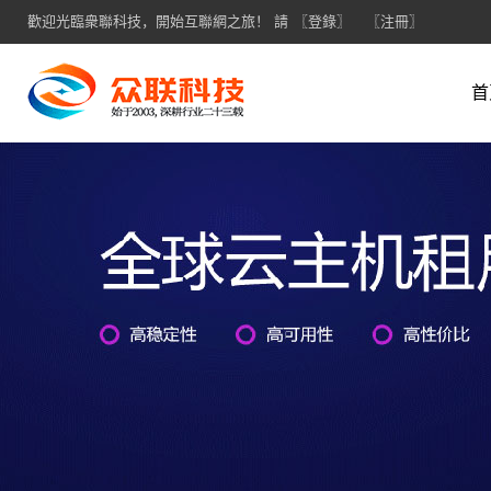
歡迎光臨衆聯科技，開始互聯網之旅！ 請
〖登錄〗
〖注冊〗
首