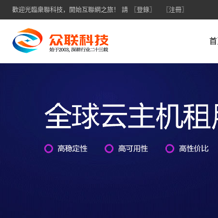
歡迎光臨衆聯科技，開始互聯網之旅！ 請
〖登錄〗
〖注冊〗
首