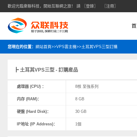
歡迎光臨衆聯科技，開始互聯網之旅！ 請
〖登錄〗
〖注冊〗
首
您現在的位置：
網站首頁>>VPS雲主機>>土耳其VPS三型訂購
┣ 土耳其VPS三型 - 訂購産品
處理器 (CPU) ：
8核 至強系列
内存 (RAM)：
8 GB
硬盤 (Hard Disk)：
30 GB
IP地址 (IP Address)：
1個