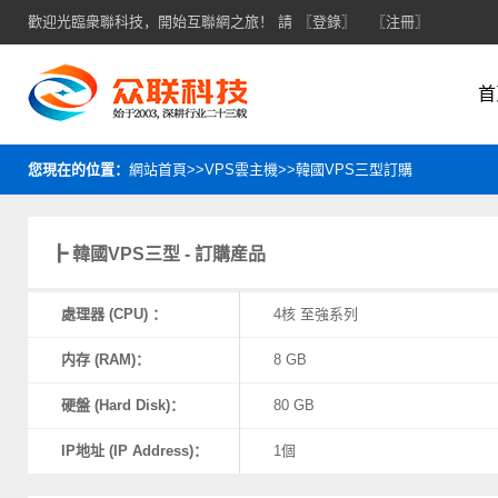
歡迎光臨衆聯科技，開始互聯網之旅！ 請
〖登錄〗
〖注冊〗
首
您現在的位置：
網站首頁>>VPS雲主機>>韓國VPS三型訂購
┣ 韓國VPS三型 - 訂購産品
處理器 (CPU) ：
4核 至強系列
内存 (RAM)：
8 GB
硬盤 (Hard Disk)：
80 GB
IP地址 (IP Address)：
1個