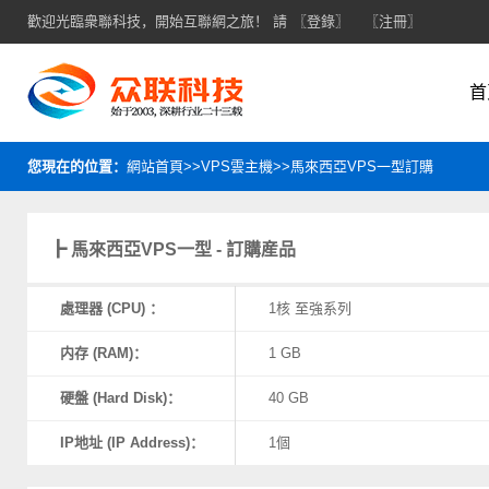
歡迎光臨衆聯科技，開始互聯網之旅！ 請
〖登錄〗
〖注冊〗
首
您現在的位置：
網站首頁>>VPS雲主機>>馬來西亞VPS一型訂購
┣ 馬來西亞VPS一型 - 訂購産品
處理器 (CPU) ：
1核 至強系列
内存 (RAM)：
1 GB
硬盤 (Hard Disk)：
40 GB
IP地址 (IP Address)：
1個