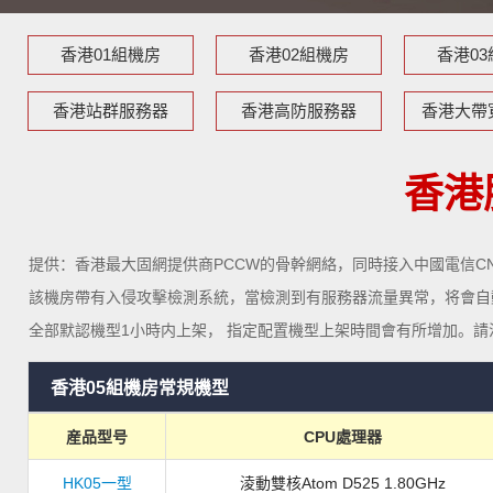
香港01組機房
香港02組機房
香港0
香港站群服務器
香港高防服務器
香港大帶
香港
提供：香港最大固網提供商PCCW的骨幹網絡，同時接入中國電信C
該機房帶有入侵攻擊檢測系統，當檢測到有服務器流量異常，将會自
全部默認機型1小時内上架， 指定配置機型上架時間會有所增加。
香港05組機房常規機型
産品型号
CPU處理器
HK05一型
淩動雙核Atom D525 1.80GHz