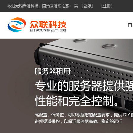
歡迎光臨衆聯科技，開始互聯網之旅！ 請
〖登錄〗
〖注冊〗
首