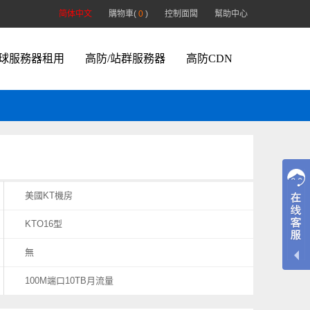
简体中文
購物車(
0
)
控制面闆
幫助中心
球服務器租用
高防/站群服務器
高防CDN
美國KT機房
KTO16型
無
100M端口10TB月流量