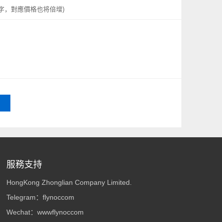
字，對應價格也将倍增)
服務支持
HongKong Zhonglian Company Limited.
Telegram：
flynoccom
Wechat：wwwflynoccom