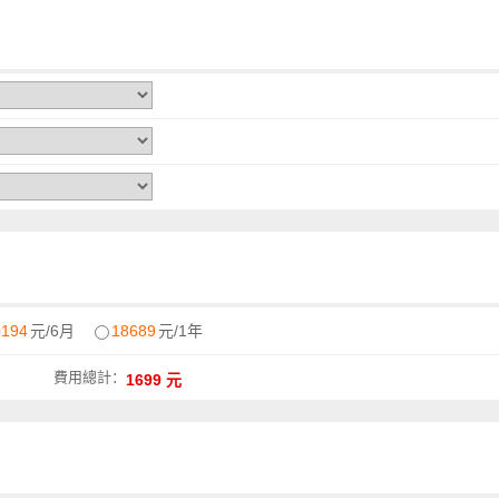
0194
元/6月
18689
元/1年
費用總計：