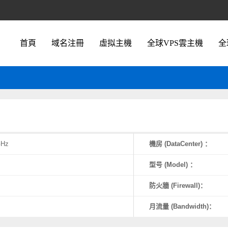
首頁
域名注冊
虛拟主機
全球VPS雲主機
全
GHz
機房 (DataCenter) ：
型号 (Model) ：
防火牆 (Firewall)：
月流量 (Bandwidth)：