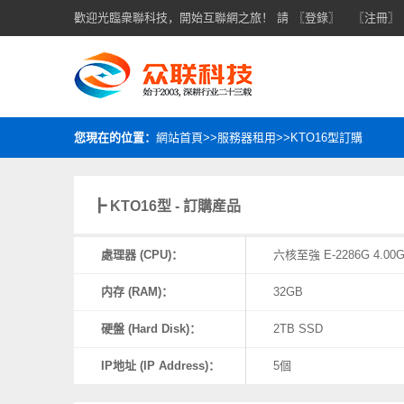
歡迎光臨衆聯科技，開始互聯網之旅！ 請
〖登錄〗
〖注冊〗
您現在的位置：
網站首頁>>服務器租用>>KTO16型訂購
┣ KTO16型 - 訂購産品
處理器 (CPU)：
六核至強 E-2286G 4.00
内存 (RAM)：
32GB
硬盤 (Hard Disk)：
2TB SSD
IP地址 (IP Address)：
5個