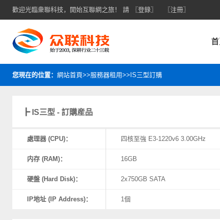
歡迎光臨衆聯科技，開始互聯網之旅！ 請
〖登錄〗
〖注冊〗
首
您現在的位置：
網站首頁>>服務器租用>>IS三型訂購
┣ IS三型 - 訂購産品
處理器 (CPU)：
四核至強 E3-1220v6 3.00GHz
内存 (RAM)：
16GB
硬盤 (Hard Disk)：
2x750GB SATA
IP地址 (IP Address)：
1個