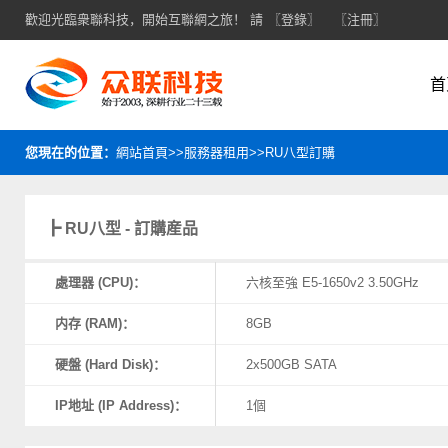
歡迎光臨衆聯科技，開始互聯網之旅！ 請
〖登錄〗
〖注冊〗
首
您現在的位置：
網站首頁>>服務器租用>>RU八型訂購
┣ RU八型 - 訂購産品
處理器 (CPU)：
六核至強 E5-1650v2 3.50GHz
内存 (RAM)：
8GB
硬盤 (Hard Disk)：
2x500GB SATA
IP地址 (IP Address)：
1個