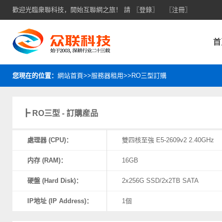
歡迎光臨衆聯科技，開始互聯網之旅！ 請
〖登錄〗
〖注冊〗
首
您現在的位置：
網站首頁>>服務器租用>>RO三型訂購
┣ RO三型 - 訂購産品
處理器 (CPU)：
雙四核至強 E5-2609v2 2.40GHz
内存 (RAM)：
16GB
硬盤 (Hard Disk)：
2x256G SSD/2x2TB SATA
IP地址 (IP Address)：
1個