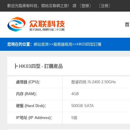
歡迎光臨衆聯科技，開始互聯網之旅！ 請
〖登錄〗
〖注冊〗
首
您現在的位置：
網站首頁>>服務器租用>>HK03四型訂購
┣ HK03四型 - 訂購産品
處理器 (CPU)：
酷睿四核 I5-2400 2.50GHz
内存 (RAM)：
4GB
硬盤 (Hard Disk)：
500GB SATA
IP地址 (IP Address)：
5個