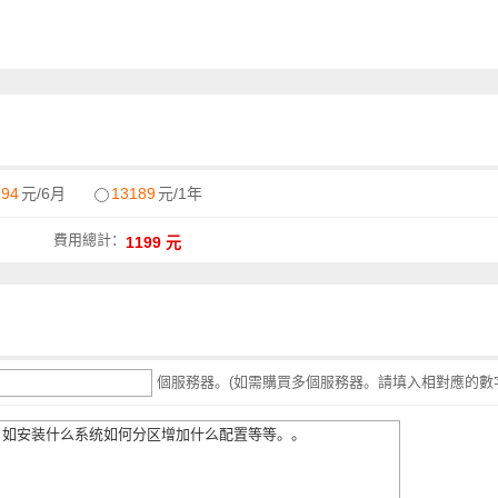
194
元/6月
13189
元/1年
費用總計：
個服務器。(如需購買多個服務器。請填入相對應的數