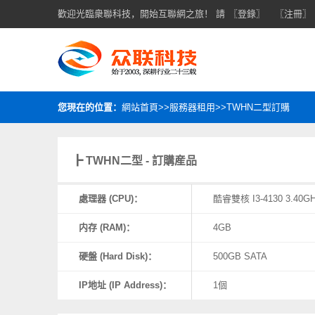
歡迎光臨衆聯科技，開始互聯網之旅！ 請
〖登錄〗
〖注冊〗
您現在的位置：
網站首頁>>服務器租用>>TWHN二型訂購
┣ TWHN二型 - 訂購産品
處理器 (CPU)：
酷睿雙核 I3-4130 3.40G
内存 (RAM)：
4GB
硬盤 (Hard Disk)：
500GB SATA
IP地址 (IP Address)：
1個