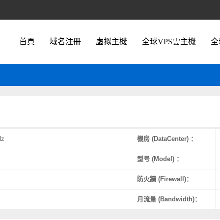
首頁
域名注冊
虛拟主機
全球VPS雲主機
全
Hz
機房 (DataCenter) ：
型号 (Model) ：
防火牆 (Firewall)：
月流量 (Bandwidth)：