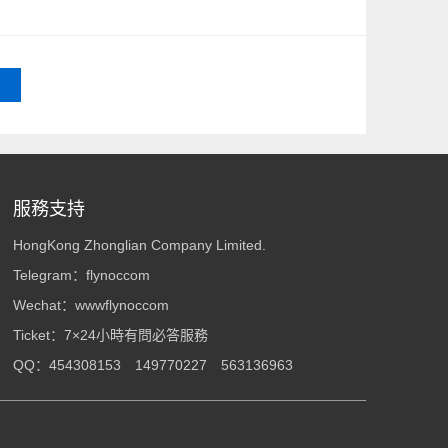
服務支持
HongKong Zhonglian Company Limited.
Telegram：
flynoccom
Wechat：wwwflynoccom
Ticket：
7×24小時有問必答服務
QQ：
454308153
149770227
563136963