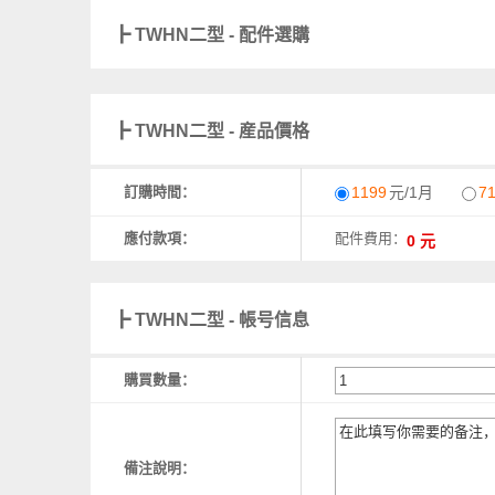
┣ TWHN二型 - 配件選購
┣ TWHN二型 - 産品價格
訂購時間：
1199
元/1月
7
應付款項：
配件費用：
┣ TWHN二型 - 帳号信息
購買數量：
備注說明：