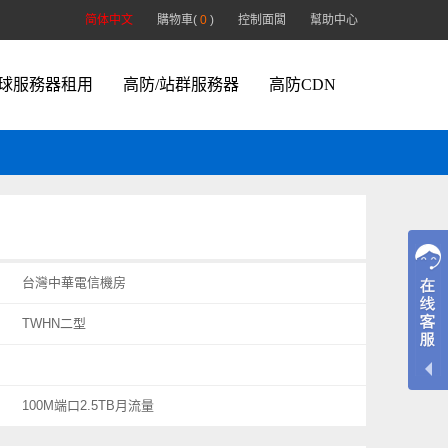
简体中文
購物車(
0
)
控制面闆
幫助中心
球服務器租用
高防/站群服務器
高防CDN
台灣中華電信機房
TWHN二型
100M端口2.5TB月流量