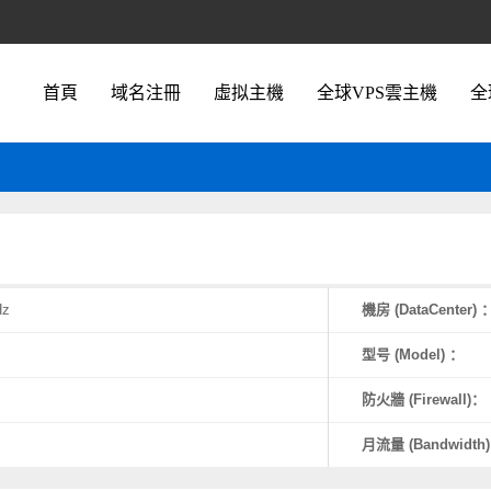
首頁
域名注冊
虛拟主機
全球VPS雲主機
全
Hz
機房 (DataCenter) 
型号 (Model) ：
防火牆 (Firewall)：
月流量 (Bandwidth