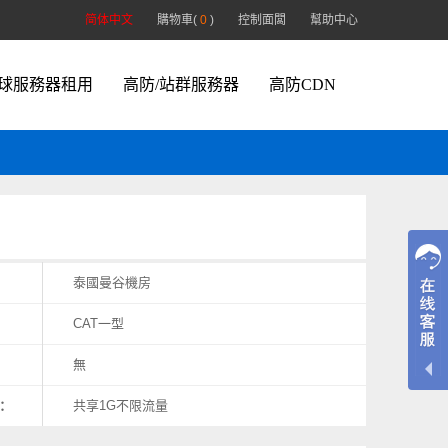
简体中文
購物車(
0
)
控制面闆
幫助中心
球服務器租用
高防/站群服務器
高防CDN
：
泰國曼谷機房
CAT一型
無
)：
共享1G不限流量