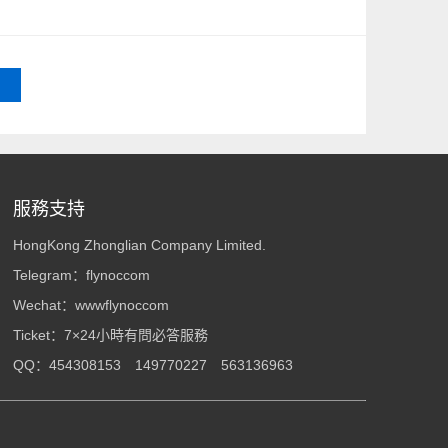
服務支持
HongKong Zhonglian Company Limited.
Telegram：
flynoccom
Wechat：wwwflynoccom
Ticket：
7×24小時有問必答服務
QQ：
454308153
149770227
563136963