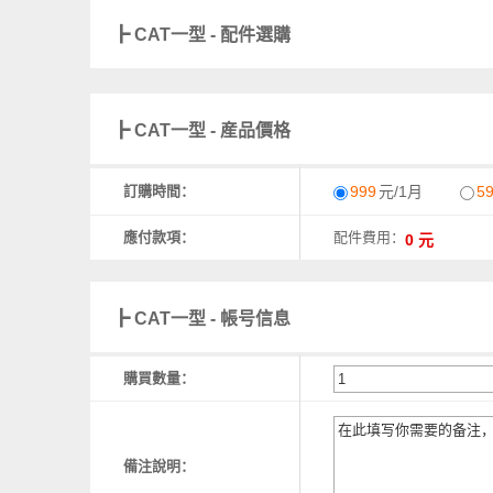
┣ CAT一型 - 配件選購
┣ CAT一型 - 産品價格
訂購時間：
999
元/1月
5
應付款項：
配件費用：
┣ CAT一型 - 帳号信息
購買數量：
備注說明：