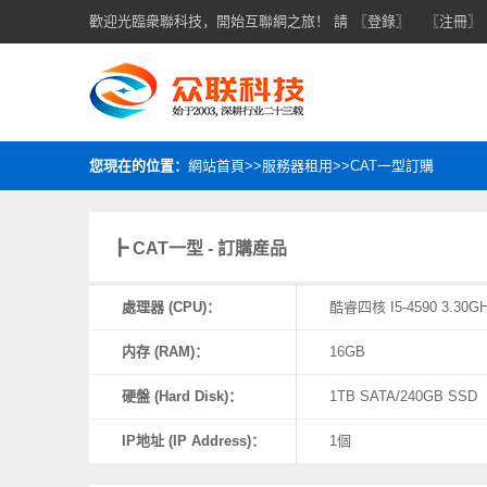
歡迎光臨衆聯科技，開始互聯網之旅！ 請
〖登錄〗
〖注冊〗
您現在的位置：
網站首頁>>服務器租用>>CAT一型訂購
┣ CAT一型 - 訂購産品
處理器 (CPU)：
酷睿四核 I5-4590 3.30G
内存 (RAM)：
16GB
硬盤 (Hard Disk)：
1TB SATA/240GB SSD
IP地址 (IP Address)：
1個