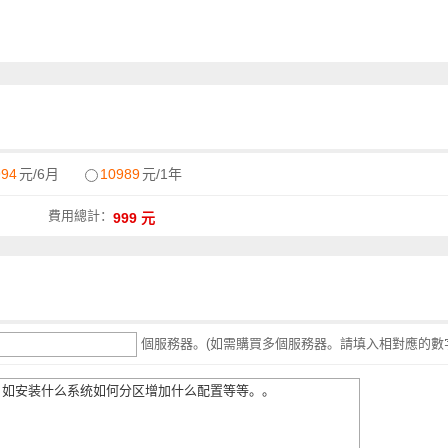
994
元/6月
10989
元/1年
費用總計：
個服務器。(如需購買多個服務器。請填入相對應的數