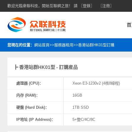
歡迎光臨衆聯科技，開始互聯網之旅！ 請
〖登錄〗
〖注冊〗
首
您現在的位置：
網站首頁>>服務器租用>>香港站群HK01型訂購
┣ 香港站群HK01型 - 訂購産品
處理器 (CPU)：
Xeon E3-1230v2 (4核8線程)
内存 (RAM)：
16GB
硬盤 (Hard Disk)：
1TB SSD
IP地址 (IP Address)：
5+整C/4C/8C