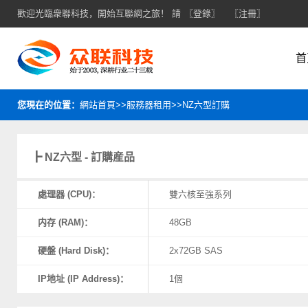
歡迎光臨衆聯科技，開始互聯網之旅！ 請
〖登錄〗
〖注冊〗
首
您現在的位置：
網站首頁>>服務器租用>>NZ六型訂購
┣ NZ六型 - 訂購産品
處理器 (CPU)：
雙六核至強系列
内存 (RAM)：
48GB
硬盤 (Hard Disk)：
2x72GB SAS
IP地址 (IP Address)：
1個