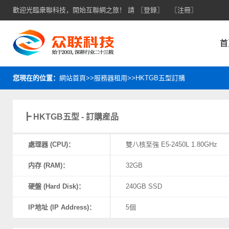
歡迎光臨衆聯科技，開始互聯網之旅！ 請
〖登錄〗
〖注冊〗
首
您現在的位置：
網站首頁>>服務器租用>>HKTGB五型訂購
┣ HKTGB五型 - 訂購産品
處理器 (CPU)：
雙八核至強 E5-2450L 1.80GHz
内存 (RAM)：
32GB
硬盤 (Hard Disk)：
240GB SSD
IP地址 (IP Address)：
5個