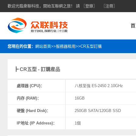
歡迎光臨衆聯科技，開始互聯網之旅！ 請
〖登錄〗
〖注冊〗
首
您現在的位置：
網站首頁>>服務器租用>>CR五型訂購
┣ CR五型 - 訂購産品
處理器 (CPU)：
八核至強 E5-2450 2.10GHz
内存 (RAM)：
16GB
硬盤 (Hard Disk)：
250GB SATA/120GB SSD
IP地址 (IP Address)：
1個