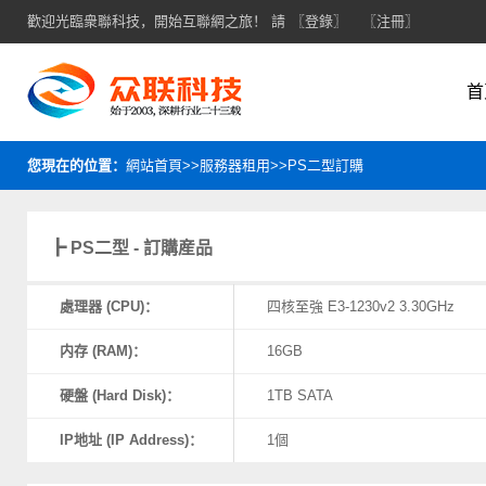
歡迎光臨衆聯科技，開始互聯網之旅！ 請
〖登錄〗
〖注冊〗
首
您現在的位置：
網站首頁>>服務器租用>>PS二型訂購
┣ PS二型 - 訂購産品
處理器 (CPU)：
四核至強 E3-1230v2 3.30GHz
内存 (RAM)：
16GB
硬盤 (Hard Disk)：
1TB SATA
IP地址 (IP Address)：
1個