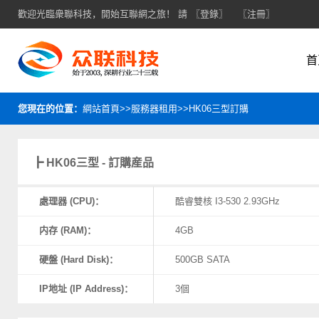
歡迎光臨衆聯科技，開始互聯網之旅！ 請
〖登錄〗
〖注冊〗
首
您現在的位置：
網站首頁>>服務器租用>>HK06三型訂購
┣ HK06三型 - 訂購産品
處理器 (CPU)：
酷睿雙核 I3-530 2.93GHz
内存 (RAM)：
4GB
硬盤 (Hard Disk)：
500GB SATA
IP地址 (IP Address)：
3個