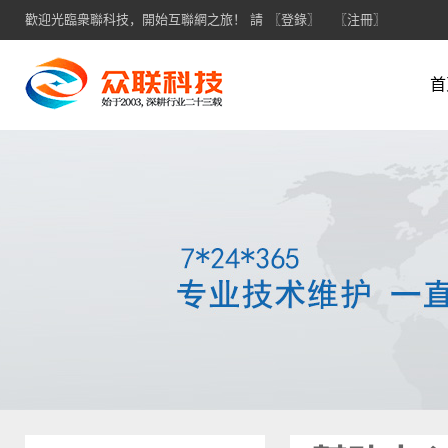
歡迎光臨衆聯科技，開始互聯網之旅！ 請
〖登錄〗
〖注冊〗
首