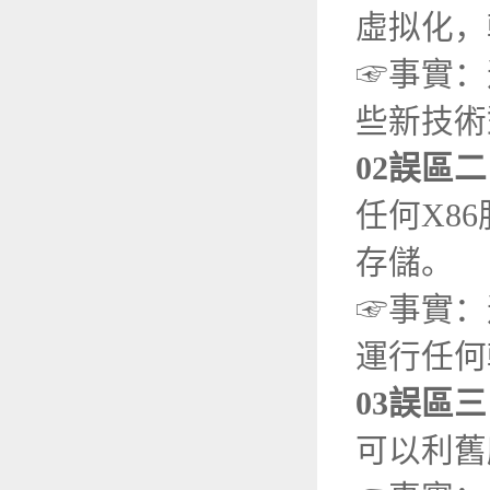
虛拟化，
☞事實：
些新技術
02誤區
任何X8
存儲。
☞事實：
運行任何
03誤區
可以利舊