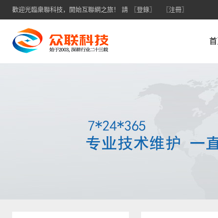
歡迎光臨衆聯科技，開始互聯網之旅！ 請
〖登錄〗
〖注冊〗
首