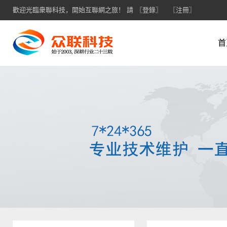
歡迎光臨衆聯科技，開始互聯網之旅！ 請
〖登錄〗
〖注冊〗
首