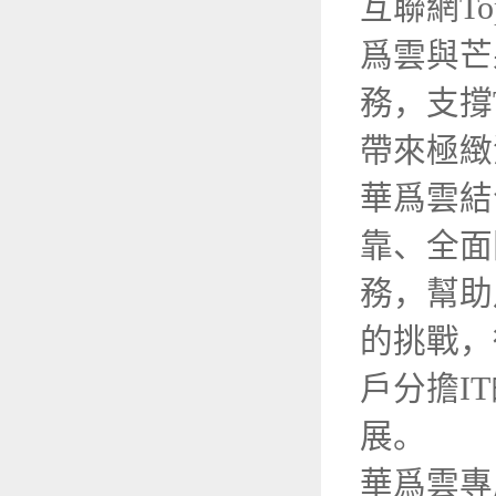
互聯網T
爲雲與芒
務，支撐
帶來極緻
華爲雲結
靠、全面
務，幫助
的挑戰，
戶分擔I
展。
華爲雲專