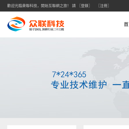
歡迎光臨衆聯科技，開始互聯網之旅！ 請
〖登錄〗
〖注冊〗
首