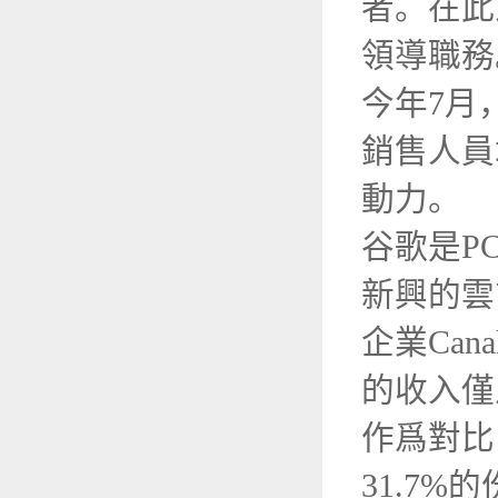
者。在此
領導職務
今年7月
銷售人員
動力。
谷歌是P
新興的雲
企業Ca
的收入僅
作爲對比
31.7