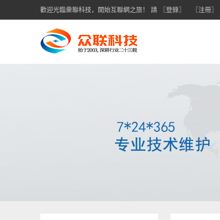
歡迎光臨衆聯科技，開始互聯網之旅！ 請
〖登錄〗
〖注冊〗