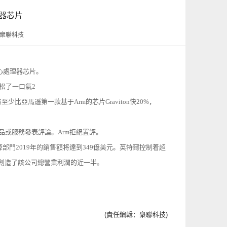
器芯片
源：衆聯科技
心處理器芯片。
亞馬遜第一款基于Arm的芯片Graviton快20%，
品或服務發表評論。Arm拒絕置評。
計算部門2019年的銷售額将達到349億美元。英特爾控制着超
年創造了該公司總營業利潤的近一半。
(責任編輯：衆聯科技)