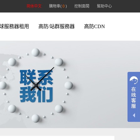
简体中文
購物車(
0
)
控制面闆
幫助中心
球服務器租用
高防/站群服務器
高防CDN