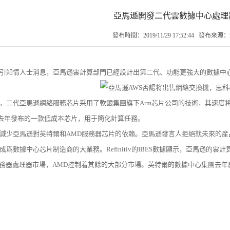
亞馬遜開發二代雲數據中心處理
發布時間：2019/11/29 17:52:44 發布來
引知情人士消息，亞馬遜雲計算部門已經設計出第二代、功能更強大的數據中
，二代亞馬遜網絡服務芯片采用了軟銀集團旗下Arm芯片公司的技術，其速度将至少比
ton是去年發布的一款低成本芯片，用于簡化計算任務。
減少亞馬遜對英特爾和AMD服務器芯片的依賴。亞馬遜發言人拒絕就未來的産
成爲數據中心芯片制造商的大業務。Refinitiv的IBES數據顯示，亞馬遜的雲
服務器處理器市場，AMD控制着其餘的大部分市場。英特爾的數據中心集團去