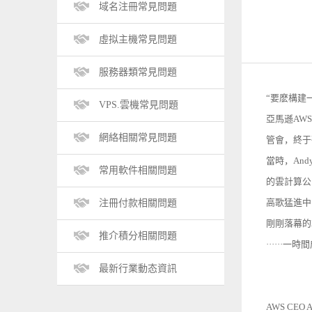
域名注冊常見問題
虛拟主機常見問題
服務器類常見問題
“要麽構建
VPS.雲機常見問題
亞馬遜AWS
網絡相關常見問題
管會，終于
當時，An
常用軟件相關問題
的雲計算公
高歌猛進中
注冊付款相關問題
剛剛落幕的
推介積分相關問題
······
最新行業動态資訊
AWS CEO A