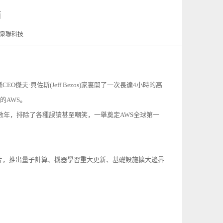
面
源：衆聯科技
O傑夫·貝佐斯(Jeff Bezos)家裏開了一次長達4小時的高
的AWS。
已經數年，排除了各種誤讀甚至嘲笑，一舉奠定AWS全球第一
刻：發芯片，推出量子計算、機器學習重大更新、基礎設施擴大邊界