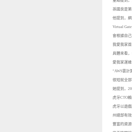
重點提到，
孫國良是第
他提到，網易遊
Virtual
會根據自己
我愛我家首
具體來看，我愛
愛我家運維
“AWS雲
很短就全部
她提到，2
虎牙CTO賴
虎牙以遊戲
州總部有效
豐富的資源