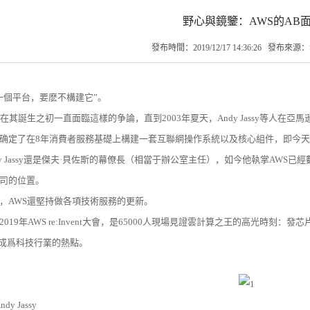
野心與鏡鑒：AWS的AB
發布時間：2019/12/17 14:36:26 發布來
一個平台，要麽不構建它”。
在其誕生之初一直面臨這樣的争論，直到2003年夏天，Andy Jassy等人在亞馬遜CE
确定了在8年消費者服務基礎上構建一套互聯網操作系統以及核心組件，即今天
dy Jassy還是傑夫·貝佐斯的幕僚長（相當于辦公室主任），如今他執掌AWS
司的位置。
，AWS還堅持做各項技術服務的更新。
2019年AWS re:Invent大會，是65000人現場見證雲計算之王的高光時
一時間成爲科技行業的熱點。
ndy Jassy