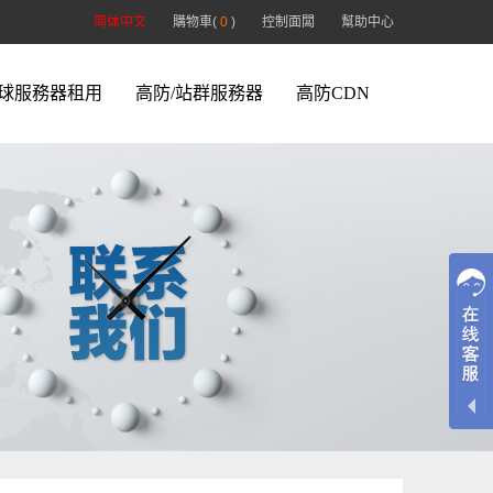
简体中文
購物車(
0
)
控制面闆
幫助中心
球服務器租用
高防/站群服務器
高防CDN