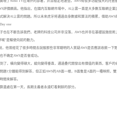
實現了Nimo TV在海外的部署，并且穩定地運營。AWS有很多功能強大的托
WS評價頗高。他指出，在國内互聯網市場中，AI上雲一直是大多數互聯網企業比較糾結
式解決AI上雲的問題。所以未來虎牙将通過自身數據和算法的積累，借助AWS
y one
子也在不斷告訴我們，老牌的科技公司并非沒落，AWS也并非在基礎設施技術
呼喊”是驅使向前的動力。
Jassy說，他曾經花了很多時間去說服那些非常聰明的人質疑AWS是否應該收斂
也不确定AWS是否會成功。
做到了，橫向變得碩大，縱向變得垂直，通過叠代開發出有價值的東西，客戶的
問題1分鍾能得到解答，但正如AWS的AB面一樣，B面隻是A面的一種映照，
時間來解答。
算還處在第一天，長期主義者永遠盯着剩餘的部分。