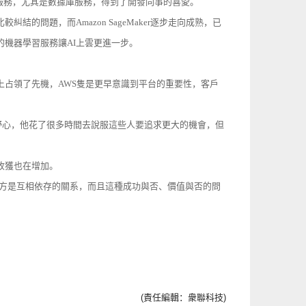
管服務，尤其是數據庫服務，得到了開發同事的喜愛。
的問題，而Amazon SageMaker逐步走向成熟，已
的機器學習服務讓AI上雲更進一步。
上占領了先機，AWS隻是更早意識到平台的重要性，客戶
一下野心，他花了很多時間去說服這些人要追求更大的機會，但
收獲也在增加。
雙方是互相依存的關系，而且這種成功與否、價值與否的問
(責任編輯：衆聯科技)