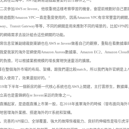
尤其在出海中，AWS是網易遊戲最重要的合作夥伴之一。
二次參加AWS re:Invent，他很重視這樣考察學習的機會，會提前規劃好自
戲對Amazon VPC一直是重度使用的，因爲Amazon VPC有非常豐富的網關，除了inte
 Gateway、Transit Gateway等等，不同的網關是用來應對不同的場景的，比如VP
的網絡需求去設計組合這些網關的功能。
席信息官兼副總裁劉東穎也在AWS re:Invent做着自己的觀察，重點在看數據
我家的海外官網使用Amazon Aurora數據庫、Amazon EC2、Amazon Clo
的負擔，可以根據業務規模的增長實現快速靈活的擴展。
計算在整個海外市場的布局、架構，跟我們還比較match，所以我們海外官網是
投入使用了，效果還挺好的。”
019年下半年一個新房的新一代核心系統也在AWS上開建，主打雲原生，數據庫上用的是
立高也是雷鋒網在re:Invent采訪的對象之一。
直播起家，是遊戲直播上市第一股，在2018年進軍海外的時候（發布面向海外市
地管理海外業務、搭建海外的IT系統和架構。
、完善的API接口、全球覆蓋、強大的故障恢複能力、良好的伸縮性是吸引虎牙