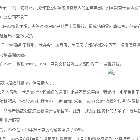
Jassy表示：“到目前爲止，我們在這個領域擁有最大的企業業務。如果說有什麽區
EDI雲合同不公平
Invent是AWS的主場，盡管AWS已經是世界上最賺錢、最成功的雲計算公司
碰撞出一些“火花”。
衆号：雷鋒網)了解到，就在今年10月底，美國國防部向微軟授予了一項價值高達1
防禦基礎設施。
在AWS、微軟Azure、IBM、甲骨文和谷歌雲之間引發了一場攤牌戰。
被認爲是絕對赢家，但是惜敗了。
強烈的感覺，就是覺得他們最終的這個決定并不是公平的，我覺得一定是受到了影響。”
諱地認爲，當将AWS和微軟Azure做同類比較時，就會發現“這樣的抉擇”值得懷
，領導者應該公開怎麽獲得這個項目的。此外，涉及到國防部的大單子，應用
到非常振奮
到，AWS在2019年第三季度的銷售增長了35％。
Jassy談到，AWS目前對自身的增長率比較滿意，并且有時還會感覺到“非常振奮