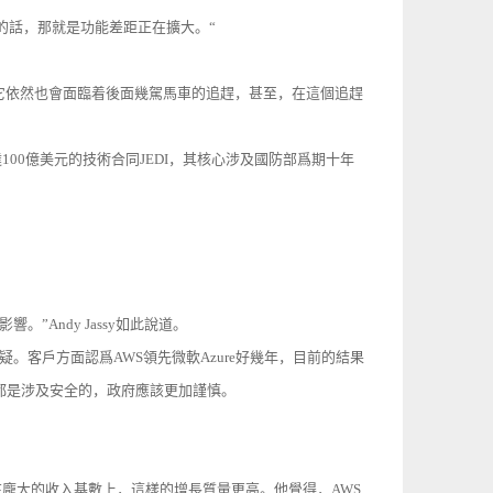
别的話，那就是功能差距正在擴大。“
，但是它依然也會面臨着後面幾駕馬車的追趕，甚至，在這個追趕
00億美元的技術合同JEDI，其核心涉及國防部爲期十年
Andy Jassy如此說道。
疑。客戶方面認爲AWS領先微軟Azure好幾年，目前的結果
都是涉及安全的，政府應該更加謹慎。
”。在龐大的收入基數上，這樣的增長質量更高。他覺得，AWS