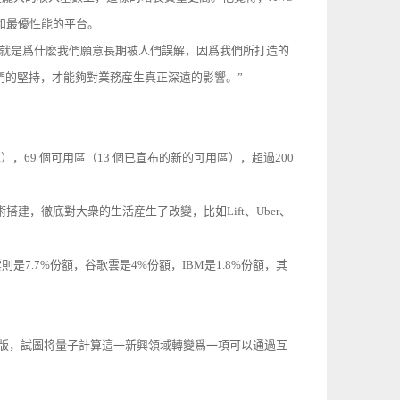
和最優性能的平台。
這就是爲什麽我們願意長期被人們誤解，因爲我們所打造的
們的堅持，才能夠對業務産生真正深遠的影響。”
），69 個可用區（13 個已宣布的新的可用區），超過200
術搭建，徹底對大衆的生活産生了改變，比如Lift、Uber、
雲則是7.7%份額，谷歌雲是4%份額，IBM是1.8%份額，其
et的預覽版，試圖将量子計算這一新興領域轉變爲一項可以通過互