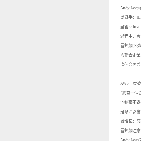
Andy 
談對手：J
盡管re:
過程中，會
雷鋒網(公
的聯合企業
這個合同曾
AWS一度
“我有一個
他絲毫不避
是政治影響
談增長：感
雷鋒網注意
Andy 