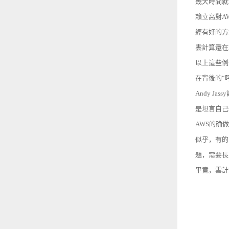
幾天時間就
賴立高對A
經有好的方
雲計算還在Da
以上這些例
在背後的“
Andy 
是坦言自己
AWS的确
似乎，有的
題，需要長
畢竟，雲計