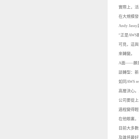
實際上，活動
在大規模發
Andy 
“正是AW
可見，這與
來轉變。
A面——願
談轉型：新
如同AWS 
高層決心。
公司要從上
過程變得輕
在他眼裏，
目前大多數
及誰将最好