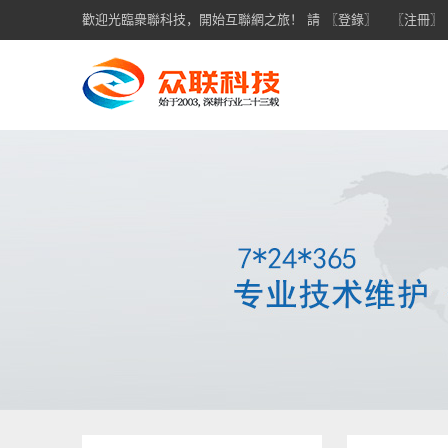
歡迎光臨衆聯科技，開始互聯網之旅！ 請
〖登錄〗
〖注冊〗