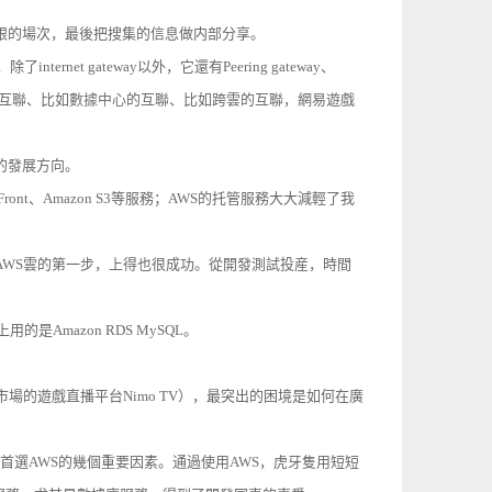
己要跟的場次，最後把搜集的信息做内部分享。
rnet gateway以外，它還有Peering gateway、
N的互聯、比如
數據中心
的互聯、比如跨雲的互聯，網易遊戲
庫的發展方向。
udFront、Amazon S3等服務；AWS的托管服務大大減輕了我
上AWS雲的第一步，上得也很成功。從開發測試投産，時間
Amazon RDS MySQL。
場的遊戲直播平台Nimo TV），最突出的困境是如何在廣
首選AWS的幾個重要因素。通過使用AWS，虎牙隻用短短