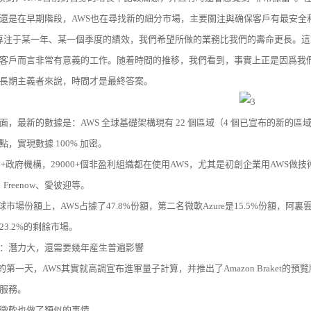
還是在早期階段，AWS也在尋找新的細分市場，主要關注與确保客戶有最安全
專注于某一年、某一個季度的績效，我們希望所做的業務比我們的壽命更長。
客戶而言非常有意義的工作。随着時間的推移，我們看到，事實上正是因爲我
長期主義者來說，時間才是最終答案。
面，最新的數據是：AWS 全球基礎架構現有 22 個區域（4 個已宣布的新的區域
，實現數據 100% 加密。
00+政府機構，29000+個非盈利組織都在使用AWS，尤其是初創企業用AWS做技
a、Freenow、愛彼迎等。
全球市場份額上，AWS占據了47.8%份額，第二名微軟Azure是15.5%份額，阿裏
23.2%的剩餘市場。
：潛力大，還需要幾年産生普遍影響
vent的第一天，AWS其實就高調宣布進軍量子計算，并推出了Amazon Brak
服務。
微軟也做了類似的事情。