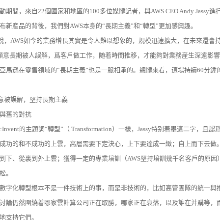
期間，來自22個國家和地區的100多位媒體記者，與AWS CEO Andy Jassy
布新産品的背後，我們對AWS本身的“長期主義”和“轉型”更加感興趣。
Jassy說，AWS如今的業務增長其實是令人難以想象的，規模迅速擴大，在未來還
S願意長期被人誤解，爲客戶做工作，随着時間推移，才能夠對業務産生深遠影響
亞馬遜在零售領域的“長期主義”也是一脈相承的。總體來看，這場持續60分鍾
意被誤解，堅持長期主義
與舊的對抗
re:Invent的主題詞“轉型”（ Transformation）一樣，Jassy特别着墨
成功的和不成功的上雲，高層需要下定決心，上下要達成一緻；自上而下去做
到下、從裏到外上雲；獲得一定的專業培訓（AWS堅持培訓幾千名客戶的原因
松。
數字化轉型根本不是一件技術上的事，而是非技術的，比如高管團隊的統一與
讨論仍然圍繞着哪家雲計算公司正在取勝，哪家正在衰落，以及誰在并購等，
地支持它們。