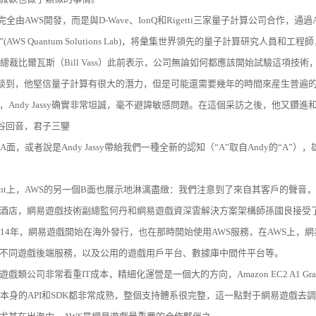
并非完全由AWS開發，而是與D-Wave、IonQ和Rigetti三家量子計算公司合作
(AWS Quantum Solutions Lab)，将彙集世界領先的量子計算研究人
副總裁比爾瓦斯（Bill Vass）此前表示，公司無論如何都應該開始試驗這項技
Jassy談到，他堅信量子計算有很大的潛力，但是可能還需要幾年的時間來産生普
，Andy Jassy确實非常坦誠，毫不避諱敏感問題。在這個采訪之後，他又鑽
谷回音，君子三鑒
的A面，或者說是Andy Jassy帶給我們一種全新的認知（“A”取自Andy的“
nvent上，AWS的另一個B面也展示地淋漓盡緻：我們注意到了來自其客戶的聲音，即商業夥伴
酒店，網易遊戲技術副總監何丹和網易遊戲資深雲解決方案架構師孫國良接受
014年，網易遊戲開始在海外發行，也在那時開始使用AWS服務，在AWS上
不同遊戲後端服務，以及公用的遊戲用戶平台、數據庫中間件平台等。
戲類公司非常看重IT成本，精細化運營是一個大的方向，Amazon EC2 A1 G
S本身的API和SDK都非常成熟，整個支持體系很完整，這一點對于網易遊戲