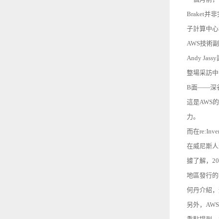
Braket
子計算中心”
AWS技術
Andy 
整場采訪中
B面——深
這是AWS
力。
而在re:I
在威尼斯人
據了解，2
地區發行的
何丹介紹，遊
另外，AW