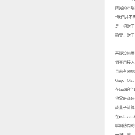
所屬的市場
“我們并不
是一項對于
确實，對于
基礎設施層
個專用接入點
目前有60
Grap、Ol
在IaaS的
他雲廠商是
談量子計算
在re:In
聯網訪問的
一個月前，