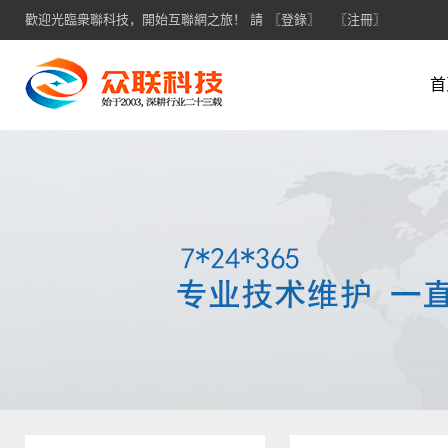
歡迎光臨衆聯科技，開始互聯網之旅！ 請
〖登錄〗
〖注冊〗
首