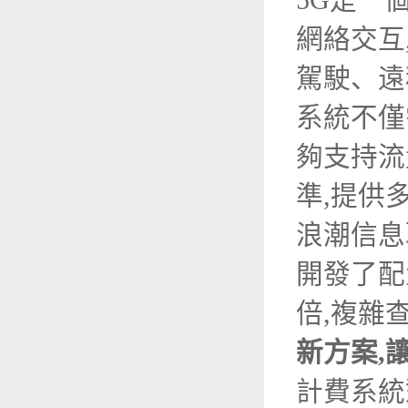
5G是一
網絡交互
駕駛、遠
系統不僅
夠支持流
準,提供
浪潮信息
開發了配
倍,複雜
新方案,
計費系統