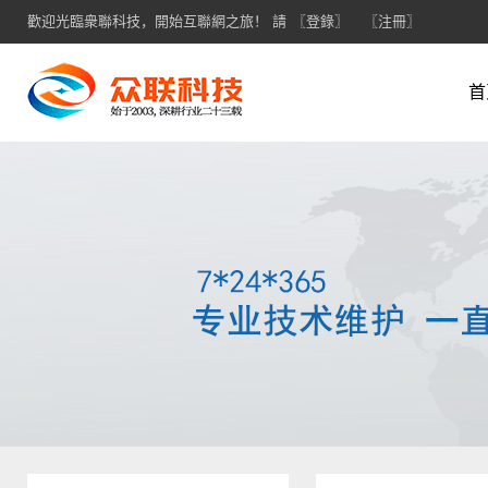
歡迎光臨衆聯科技，開始互聯網之旅！ 請
〖登錄〗
〖注冊〗
首