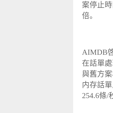
案停止時
倍。
AIMDB
在話單處
與舊方案
内存話單
254.6
條
/