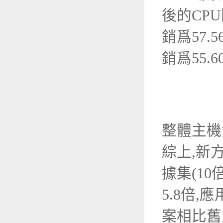
後的
CPU
銷爲
57.5
銷爲
55.6
整體主機
綜上,新
據集(1
5.8倍
案相比舊