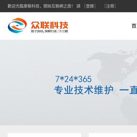
歡迎光臨衆聯科技，開始互聯網之旅！ 請
〖登錄〗
〖注冊〗
首