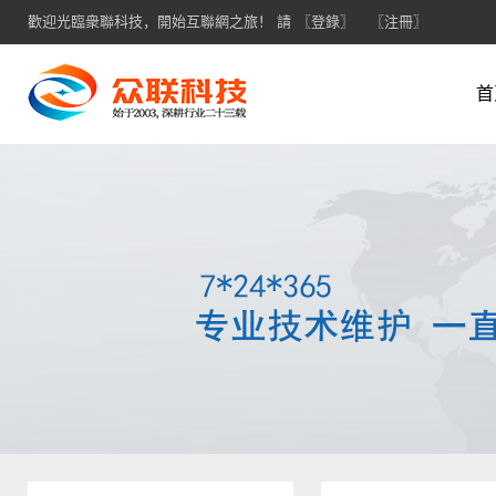
歡迎光臨衆聯科技，開始互聯網之旅！ 請
〖登錄〗
〖注冊〗
首