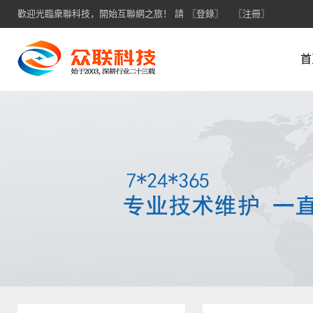
歡迎光臨衆聯科技，開始互聯網之旅！ 請
〖登錄〗
〖注冊〗
首