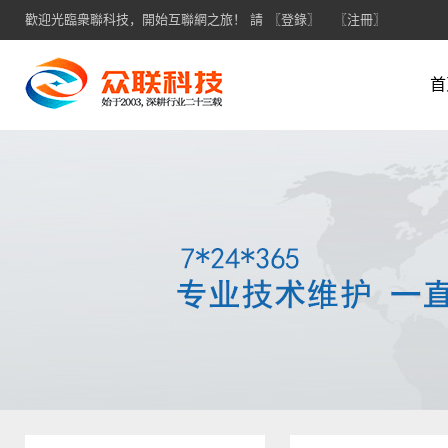
歡迎光臨衆聯科技，開始互聯網之旅！ 請
〖登錄〗
〖注冊〗
首