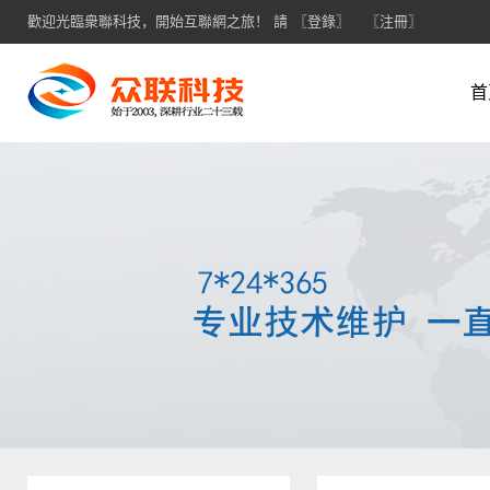
歡迎光臨衆聯科技，開始互聯網之旅！ 請
〖登錄〗
〖注冊〗
首