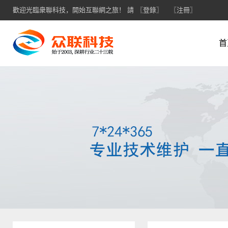
歡迎光臨衆聯科技，開始互聯網之旅！ 請
〖登錄〗
〖注冊〗
首