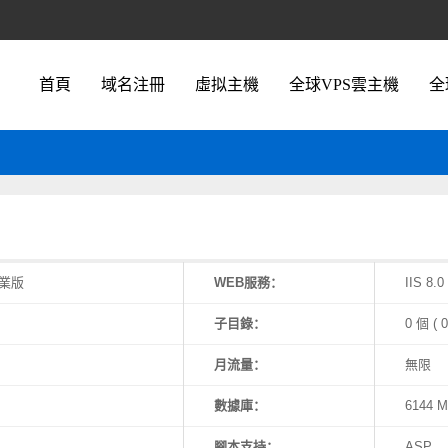
首頁
域名注冊
虛拟主機
全球VPS雲主機
全
企業版
WEB服務：
IIS 8.0
子目錄：
0 個 (
月流量：
無限
數據庫：
6144 
腳本支持：
ASP、