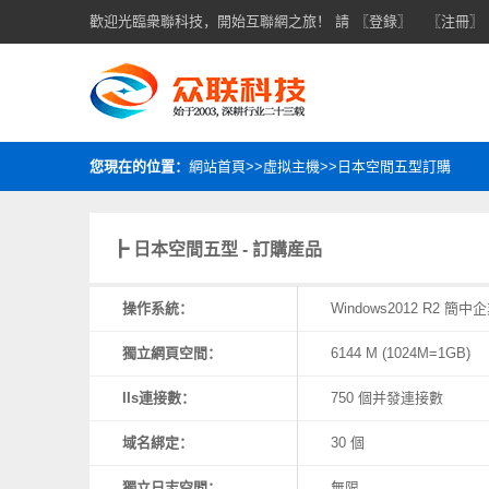
歡迎光臨衆聯科技，開始互聯網之旅！ 請
〖登錄〗
〖注冊〗
您現在的位置：
網站首頁>>虛拟主機>>日本空間五型訂購
┣ 日本空間五型 - 訂購産品
操作系統：
Windows2012 R2 簡中
獨立網頁空間：
6144 M (1024M=1GB)
IIs連接數：
750 個并發連接數
域名綁定：
30 個
獨立日志空間：
無限