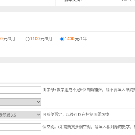
00
元/3月
1100
元/6月
1400
元/1年
由字母+數字組成不足6位自動補齊。請不要填入單純
可随便選定，以後可以在控制面闆切換
個空間。(如需購買多個空間。請填入相對應的數字，