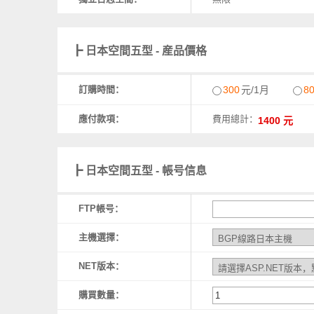
┣ 日本空間五型 - 産品價格
訂購時間：
300
元/1月
8
應付款項：
費用總計：
┣ 日本空間五型 - 帳号信息
FTP帳号：
主機選擇：
NET版本：
購買數量：