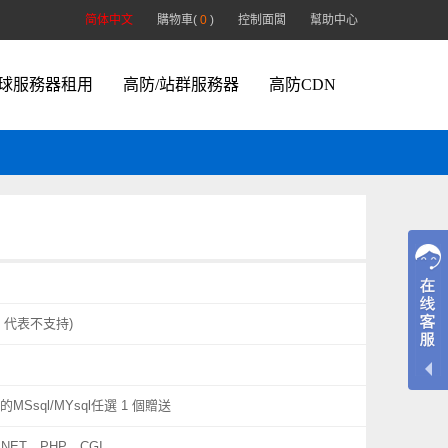
简体中文
購物車(
0
)
控制面闆
幫助中心
球服務器租用
高防/站群服務器
高防CDN
 0 代表不支持)
M的MSsql/MYsql任選 1 個贈送
.NET、PHP、CGI